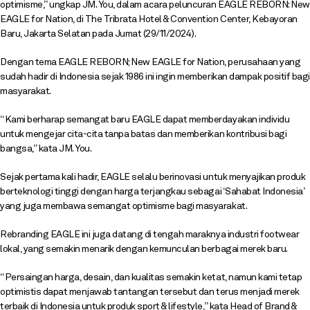
optimisme,” ungkap JM. You, dalam acara peluncuran EAGLE REBORN: New
EAGLE for Nation, di The Tribrata Hotel & Convention Center, Kebayoran
Baru, Jakarta Selatan pada Jumat (29/11/2024).
Dengan tema EAGLE REBORN; New EAGLE for Nation, perusahaan yang
sudah hadir di Indonesia sejak 1986 ini ingin memberikan dampak positif bagi
masyarakat.
“Kami berharap semangat baru EAGLE dapat memberdayakan individu
untuk mengejar cita-cita tanpa batas dan memberikan kontribusi bagi
bangsa,” kata JM. You.
Sejak pertama kali hadir, EAGLE selalu berinovasi untuk menyajikan produk
berteknologi tinggi dengan harga terjangkau sebagai ‘Sahabat Indonesia’
yang juga membawa semangat optimisme bagi masyarakat.
Rebranding EAGLE ini juga datang di tengah maraknya industri footwear
lokal, yang semakin menarik dengan kemunculan berbagai merek baru.
“Persaingan harga, desain, dan kualitas semakin ketat, namun kami tetap
optimistis dapat menjawab tantangan tersebut dan terus menjadi merek
terbaik di Indonesia untuk produk sport & lifestyle,” kata Head of Brand &