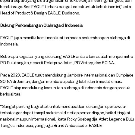
seperti
sepatu
yang bisa digunakan untuk bekerja, meeting, hangout, dan
berolahraga. Seri EAGLE terbaru sangat cocok untuk kebutuhan ini,” kata
Head of Product & Design EAGLE, Budisono.
Dukung Perkembangan Olahraga di Indonesia
EAGLE juga memiliki komitmen kuat terhadap perkembangan olahraga di
Indonesia.
Beberapa kegiatan yang didukung EAGLE antara lain adalah menjadi mitra
PB Bulutangkis, seperti Pelatprov Jatim, PB Victory, dan SOINA.
Pada 2023, EAGLE turut mendukung Jambore Internasional dan Olimpiade
SOINA di Jerman, dengan membawa pulang lebih dari 5 medali emas.
EAGLE siap mendukung komunitas olahraga di Indonesia dengan produk
berkualitas.
“Sangat penting bagi atlet untuk mendapatkan dukungan sportswear
terbaik agar dapat tampil maksimal di setiap pertandingan, baik di tingkat
nasional maupun internasional,” kata Ricky Soebagdja, Atlet Legenda Bulu
Tangkis Indonesia, yang juga Brand Ambassador EAGLE.