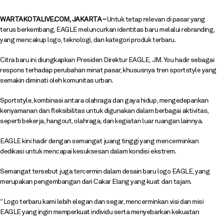
WARTAKOTALIVE.COM, JAKARTA –
Untuk tetap relevan di pasar yang
terus berkembang, EAGLE meluncurkan identitas baru melalui rebranding,
yang mencakup logo, teknologi, dan kategori produk terbaru.
Citra baru ini diungkapkan Presiden Direktur EAGLE, JM. You hadir sebagai
respons terhadap perubahan minat pasar, khususnya tren sportstyle yang
semakin diminati oleh komunitas urban.
Sportstyle, kombinasi antara olahraga dan gaya hidup, mengedepankan
kenyamanan dan fleksibilitas untuk digunakan dalam berbagai aktivitas,
seperti bekerja, hangout, olahraga, dan kegiatan luar ruangan lainnya.
EAGLE kini hadir dengan semangat juang tinggi yang mencerminkan
dedikasi untuk mencapai kesuksesan dalam kondisi ekstrem.
Semangat tersebut juga tercermin dalam desain baru logo EAGLE, yang
merupakan pengembangan dari Cakar Elang yang kuat dan tajam.
“Logo terbaru kami lebih elegan dan segar, mencerminkan visi dan misi
EAGLE yang ingin memperkuat individu serta menyebarkan kekuatan