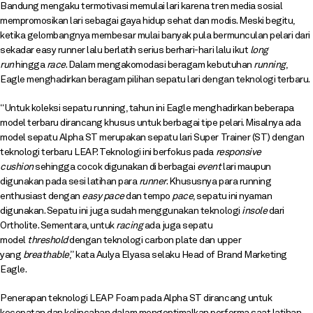
Bandung mengaku termotivasi memulai lari karena tren media sosial
mempromosikan lari sebagai gaya hidup sehat dan modis. Meski begitu,
ketika gelombangnya membesar mulai banyak pula bermunculan pelari dari
sekadar easy runner lalu berlatih serius berhari-hari lalu ikut
long
run
hingga
race
. Dalam mengakomodasi beragam kebutuhan
running
,
Eagle menghadirkan beragam pilihan sepatu lari dengan teknologi terbaru.
“Untuk koleksi sepatu running, tahun ini Eagle menghadirkan beberapa
model terbaru dirancang khusus untuk berbagai tipe pelari. Misalnya ada
model sepatu Alpha ST merupakan sepatu lari Super Trainer (ST) dengan
teknologi terbaru LEAP. Teknologi ini berfokus pada
responsive
cushion
sehingga cocok digunakan di berbagai
event
lari maupun
digunakan pada sesi latihan para
runner
. Khususnya para running
enthusiast dengan
easy pace
dan tempo
pace
, sepatu ini nyaman
digunakan. Sepatu ini juga sudah menggunakan teknologi
insole
dari
Ortholite. Sementara, untuk
racing
ada juga sepatu
model
threshold
dengan teknologi carbon plate dan upper
yang
breathable
,” kata Aulya Elyasa selaku Head of Brand Marketing
Eagle.
Penerapan teknologi LEAP Foam pada Alpha ST dirancang untuk
kecepatan dan kelincahan dalam mengoptimalkan performa saat latihan