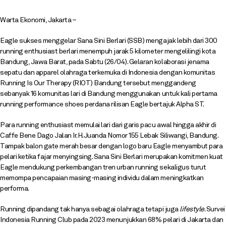
Warta Ekonomi, Jakarta –
Eagle sukses menggelar Sana Sini Berlari (SSB) mengajak lebih dari 300
running enthusiast berlari menempuh jarak 5 kilometer mengelilingi kota
Bandung, Jawa Barat, pada Sabtu (26/04). Gelaran kolaborasi jenama
sepatu dan apparel olahraga terkemuka di Indonesia dengan komunitas
Running Is Our Therapy (RIOT) Bandung tersebut menggandeng
sebanyak 16 komunitas lari di Bandung menggunakan untuk kali pertama
running performance shoes perdana rilisan Eagle bertajuk Alpha ST.
Para running enthusiast memulai lari dari garis pacu awal hingga akhir di
Caffe Bene Dago Jalan Ir.H.Juanda Nomor 155 Lebak Siliwangi, Bandung.
Tampak balon gate merah besar dengan logo baru Eagle menyambut para
pelari ketika fajar menyingsing. Sana Sini Berlari merupakan komitmen kuat
Eagle mendukung perkembangan tren urban running sekaligus turut
memompa pencapaian masing-masing individu dalam meningkatkan
performa.
Running dipandang tak hanya sebagai olahraga tetapi juga
lifestyle
. Survei
Indonesia Running Club pada 2023 menunjukkan 68% pelari di Jakarta dan