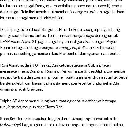
lari intensitas tinggi. Dengan komposisi komponen nan responsif, lembut,
dan sangat fleksibel membantu memberi ‘
energy return
‘ sehingga latihan
intensitas tinggi menjadi lebih efisien.
Di samping itu, terdapat Slingshot Plate bekerja sebagai penyeimbang
energi saat diterima lantas diterjemahkan menjadi daya dorong untuk
LEAP Foam. Alpha ST juga sangat nyaman digunakan dengan Phylite
Foam bertugas sebagai penyerap ‘
energy impact
‘ dari kaki terhadap
permukaan sehingga memberi karakter lembut dan nyaman saat berlari.
Roni Apriatna, dari RIOT sekaligus ketua pelaksana SSB ini, telah
merasakan menggunakan Running Performance Shoes Alpha. Dia menilai
sepatu terbaru dari Eagle mampu membuat running enthusiast untuk terus
bergerak lebih dari biasanya hingga mencapai level tertinggi sehingga
dinamakan Anti Gravitasi.
“Alpha ST dapat mendukung para
running enthusiast
berlatih tempo
run,
long run
, maupun
race
,” kata Roni
Sana Sini Berlari merupakan bagian dari aktivasi pengubahan citra diri
(
rebranding
) Eagle agar semakin relevan dengan mengenalkan identitas,