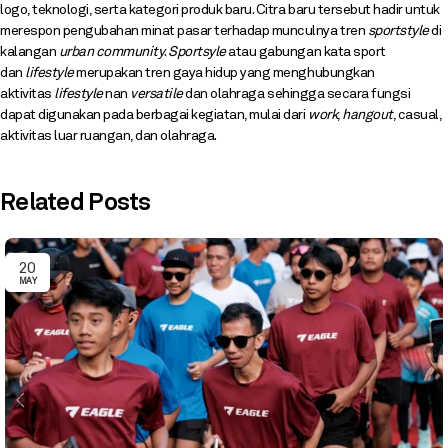
logo, teknologi, serta kategori produk baru. Citra baru tersebut hadir untuk
merespon pengubahan minat pasar terhadap munculnya tren
sportstyle
di
kalangan
urban community
.
Sportsyle
atau gabungan kata sport
dan
lifestyle
merupakan tren gaya hidup yang menghubungkan
aktivitas
lifestyle
nan
versatile
dan olahraga sehingga secara fungsi
dapat digunakan pada berbagai kegiatan, mulai dari
work
,
hangout
, casual,
aktivitas luar ruangan, dan olahraga.
Related Posts
20
MAY