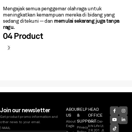
Mengajak semua penggemar olahraga untuk
meningkatkan kemampuan mereka di bidang yang
sedang ditekuni — dan
memulai sekarang juga tanpa
ragu.
04 Product
Technology Leap
Alpha ST Eagle Shoes
Running
Read more
Join our newsletter
ABOUT
HELP
HEAD
US
&
OFFICE
Get product promo information and
SUPPORT
About
Panin Dai-
other news to your email.
Eagle
Ichi Life Lt.
Privacy
2 R.201 Jl.
Policy