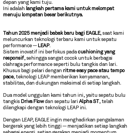
depan yang kami tuju.
Ini adalah
langkah pertama kami untuk melompat
menuju lompatan besar berikutnya.
Tahun 2025 menjadi babak baru bagi EAGLE
, saat kami
meluncurkan teknologi terbaru kami untuk sepatu
performance —
LEAP
.
Sistem inovatif ini berfokus pada
cushioning yang
responsif
, sehingga sangat cocok untuk berbagai
olahraga performance seperti bulu tangkis dan lari.
Khusus bagi pelari dengan
ritme easy pace atau tempo
pace
, teknologi LEAP memberikan kenyamanan,
stabilitas, dan dukungan maksimal di setiap langkah.
Dua model unggulan kami tahun ini, yaitu sepatu bulu
tangkis
Driva Flow
dan sepatu lari
Alpha ST
, telah
dilengkapi dengan teknologi LEAP ini.
Dengan LEAP, EAGLE ingin menghadirkan pengalaman
bergerak yang lebih tinggi — menjadikan setiap langkah
sebagai energi, setiap gerakan menjadi momentum.