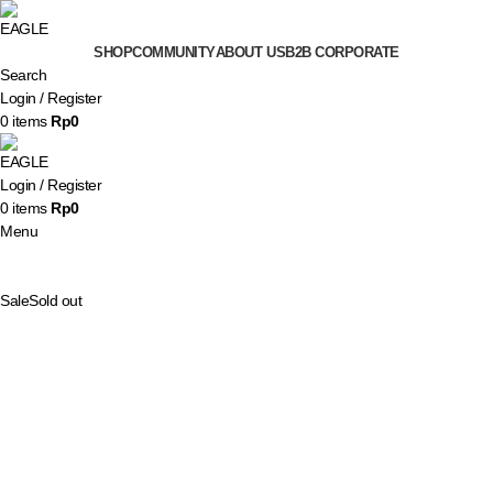
SHOP
COMMUNITY
ABOUT US
B2B CORPORATE
Search
Login / Register
0
items
Rp
0
Login / Register
0
items
Rp
0
Menu
Sale
Sold out