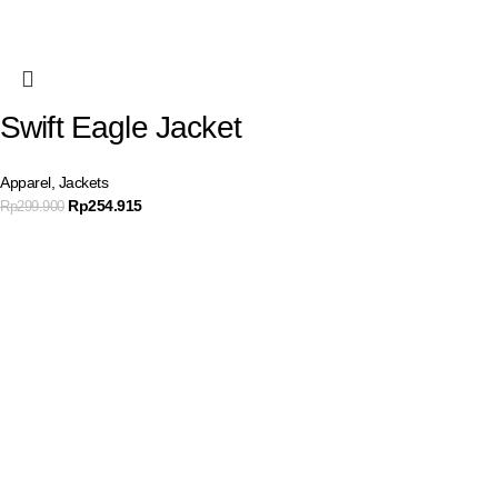
Swift Eagle Jacket
Apparel
,
Jackets
Rp
254.915
Rp
299.900
Join our newsletter
Get product promo information and other news to your email.