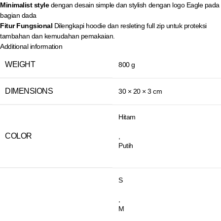
Minimalist style
dengan desain simple dan stylish dengan logo Eagle pada
bagian dada
Fitur Fungsional
Dilengkapi hoodie dan resleting full zip untuk proteksi
tambahan dan kemudahan pemakaian.
Additional information
WEIGHT
800 g
DIMENSIONS
30 × 20 × 3 cm
Hitam
COLOR
,
Putih
S
,
M