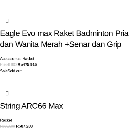
Eagle Evo max Raket Badminton Pria
dan Wanita Merah +Senar dan Grip
Accessories
,
Racket
Rp
475.915
Rp
559.900
Sale
Sold out
String ARC66 Max
Racket
Rp
87.203
Rp
89.900