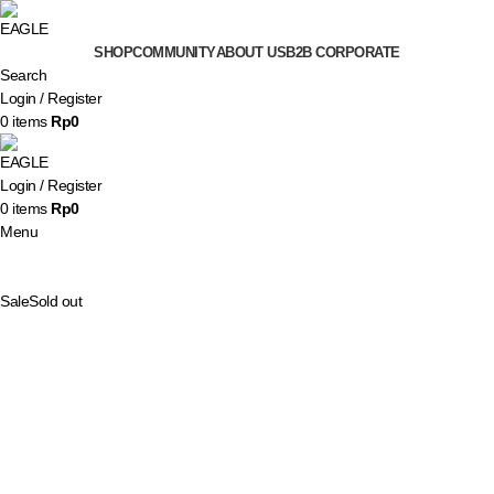
SHOP
COMMUNITY
ABOUT US
B2B CORPORATE
Search
Login / Register
0
items
Rp
0
Login / Register
0
items
Rp
0
Menu
Sale
Sold out