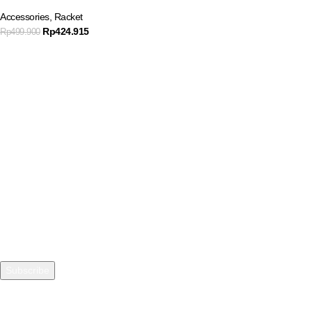
Accessories
,
Racket
Rp
424.915
Rp
499.900
Join our newsletter
Get product promo information and other news to your email.