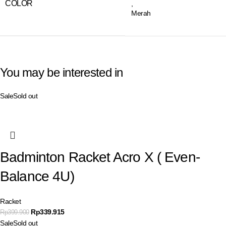
COLOR
,
Merah
You may be interested in
Sale
Sold out
Badminton Racket Acro X ( Even-
Balance 4U)
Racket
Rp
339.915
Rp
399.900
Sale
Sold out