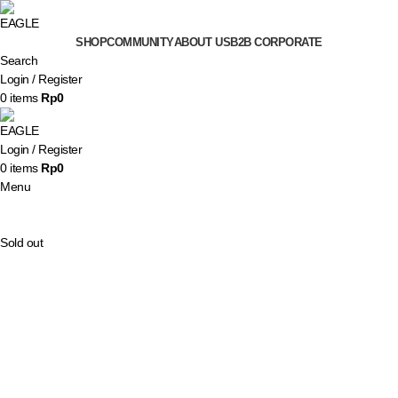
SHOP
COMMUNITY
ABOUT US
B2B CORPORATE
Search
Login / Register
0
items
Rp
0
Login / Register
0
items
Rp
0
Menu
Sold out