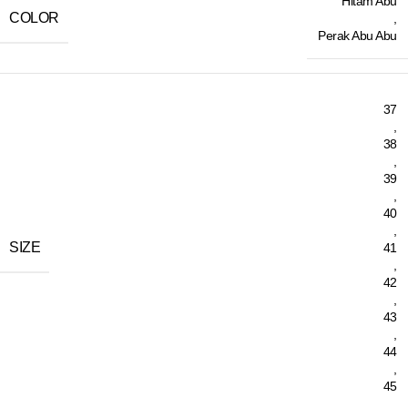
Hitam Abu
COLOR
,
Perak Abu Abu
37
,
38
,
39
,
40
,
SIZE
41
,
42
,
43
,
44
,
45