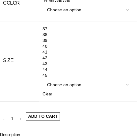
Perak Abu Abu
COLOR
37
38
39
40
41
42
SIZE
43
44
45
Clear
ADD TO CART
Description