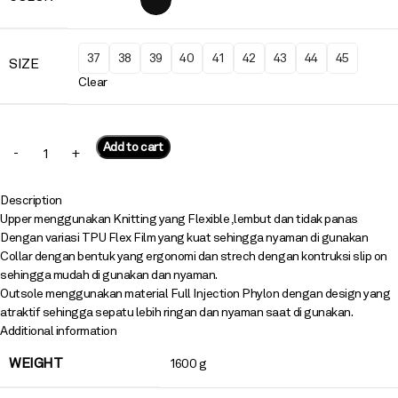
37
38
39
40
41
42
43
44
45
SIZE
Clear
Add to cart
Description
Upper menggunakan Knitting yang Flexible ,lembut dan tidak panas
Dengan variasi TPU Flex Film yang kuat sehingga nyaman di gunakan
Collar dengan bentuk yang ergonomi dan strech dengan kontruksi slip on
sehingga mudah di gunakan dan nyaman.
Outsole menggunakan material Full Injection Phylon dengan design yang
atraktif sehingga sepatu lebih ringan dan nyaman saat di gunakan.
Additional information
WEIGHT
1600 g