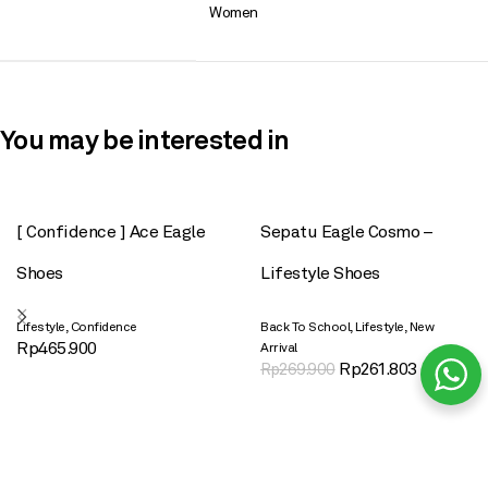
Women
You may be interested in
[ Confidence ] Ace Eagle
Sepatu Eagle Cosmo –
Shoes
Lifestyle Shoes
,
,
,
Lifestyle
Confidence
Back To School
Lifestyle
New
Rp
465.900
Arrival
Rp
261.803
Rp
269.900