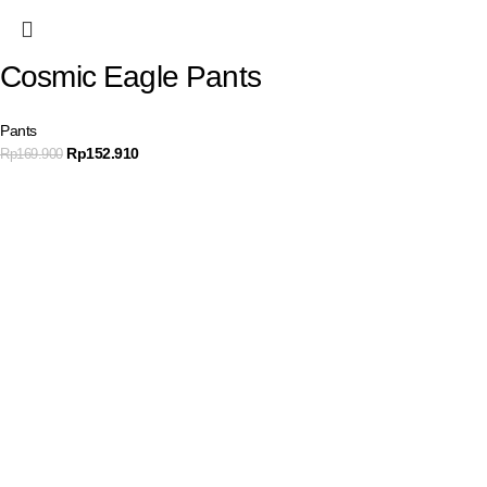
Cosmic Eagle Pants
Pants
Rp
152.910
Rp
169.900
Join our newsletter
Get product promo information and other news to your email.