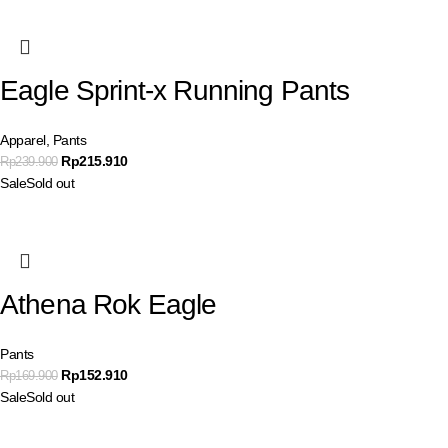
Eagle Sprint-x Running Pants
Apparel
,
Pants
Rp
215.910
Rp
239.900
Sale
Sold out
Athena Rok Eagle
Pants
Rp
152.910
Rp
169.900
Sale
Sold out