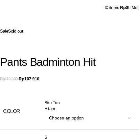
0
items
Rp
0
Me
Sale
Sold out
Pants Badminton Hit
Rp
107.910
Rp
119.900
Biru Tua
Hitam
COLOR
S