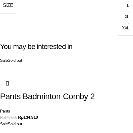
SIZE
L
,
XL
,
XXL
You may be interested in
Sale
Sold out
Pants Badminton Comby 2
Pants
Rp
134.910
Rp
149.900
Sale
Sold out