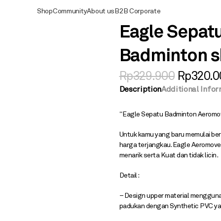
Shop
Community
About us
B2B Corporate
Eagle Sepat
Badminton s
Rp
329.900
Rp
320.0
Description
Additional Info
“Eagle Sepatu Badminton Aeromo
Untuk kamu yang baru memulai be
harga terjangkau. Eagle Aeromove 
menarik serta Kuat dan tidak licin .
Detail :
– Design upper material menggunak
padukan dengan Synthetic PVC yan