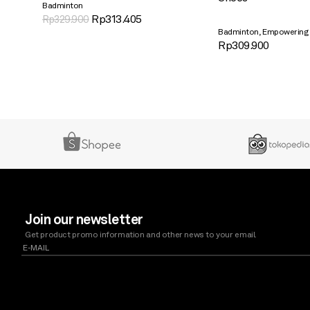
Badminton
Rp
313.405
Rp
329.900
,
Badminton
Empowering
Rp
309.900
Join our newsletter
Get product promo information and other news to your email.