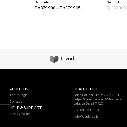
Badminton
Badminton
Rp
379.900
–
Rp
379.905
Rp
339.900
ABOUT US
HEAD OFFICE
About Eagle
Panin Dai-Ichi Life Lt. 2 R.201 Jl.
Letjen S. Parman Kav. 91 Palmerah
Contact
Jakarta Barat 11420
HELP & SUPPORT
(021) 5695-6060
Privacy Policy
halo@eagle.co.id