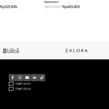
Badminton
Rp
322.905
Rp
455.905
Rp
479.900
CHAT CS 01
CHAT CS 02