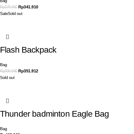
Bag
Rp
341.910
Rp
379.900
Sale
Sold out
Flash Backpack
Bag
Rp
351.912
Rp
399.900
Sold out
Thunder badminton Eagle Bag
Bag