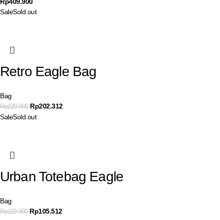
Rp
409.900
Sale
Sold out
Retro Eagle Bag
Bag
Rp
202.312
Rp
229.900
Sale
Sold out
Urban Totebag Eagle
Bag
Rp
105.512
Rp
119.900