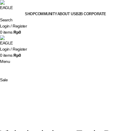
SHOP
COMMUNITY
ABOUT US
B2B CORPORATE
Search
Login / Register
0
items
Rp
0
Login / Register
0
items
Rp
0
Menu
Sale