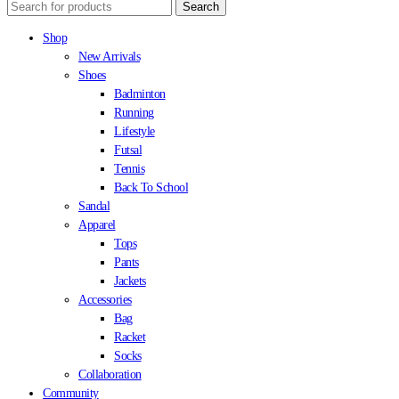
Search
Shop
New Arrivals
Shoes
Badminton
Running
Lifestyle
Futsal
Tennis
Back To School
Sandal
Apparel
Tops
Pants
Jackets
Accessories
Bag
Racket
Socks
Collaboration
Community