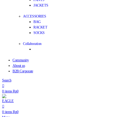
JACKETS
ACCESSORIES
BAG
RACKET
SOCKS
Collaboration
Community
About us
B2B Corporate
Search
0
items
Rp
0
0
items
Rp
0