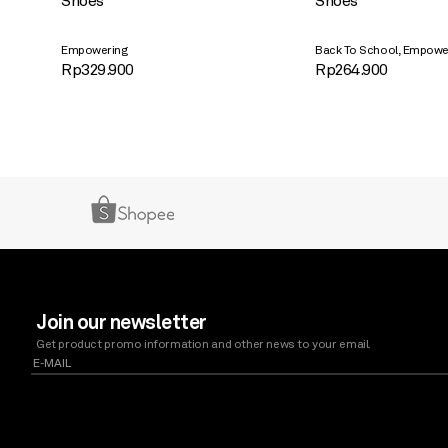
Shoes
Shoes
,
Empowering
Back To School
Empowe
Rp
329.900
Rp
264.900
Join our newsletter
Get product promo information and other news to your email.