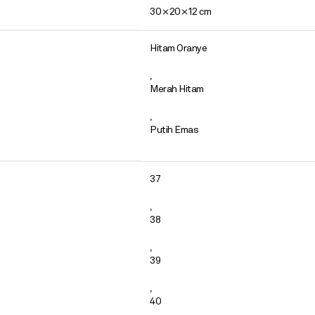
30 × 20 × 12 cm
Hitam Oranye
,
Merah Hitam
,
Putih Emas
37
,
38
,
39
,
40