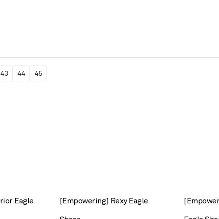
43
44
45
ior Eagle
[Empowering] Rexy Eagle
[Empower