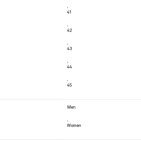
,
41
,
42
,
43
,
44
,
45
Men
,
Women