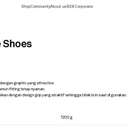
Shop
Community
About us
B2B Corporate
e Shoes
dengan graphic yang attractive
mun fitting tetap nyaman.
an dengan design grip yang atraktif sehingga tidak licin saat di gunakan.
1200 g