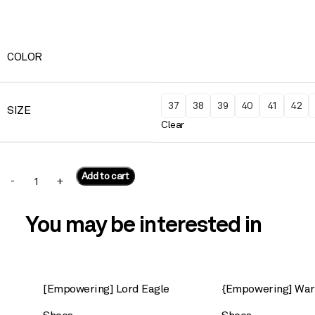
COLOR
37
38
39
40
41
42
SIZE
Clear
Add to cart
You may be interested in
[Empowering] Lord Eagle
{Empowering] Warr