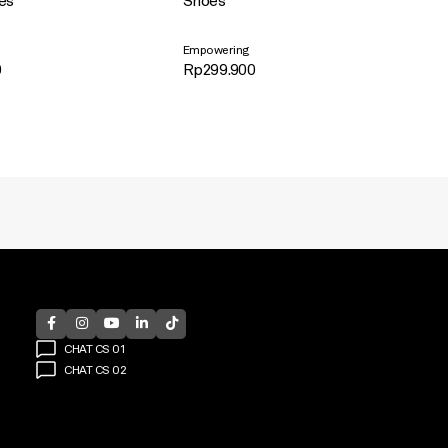
es
Shoes
Empowering
0
Rp
299.900
CHAT CS 01
CHAT CS 02