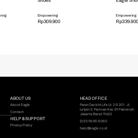
Shoes
Eagle Sho
ring
Empowering
Empowering
Rp
309.900
Rp
339.90
ABOUT US
HEAD OFFICE
About Eagle
Panin Dai-Ichi Life Lt. 2 R.201 Jl.
Letjen S. Parman Kav. 91 Palmerah
Contact
Jakarta Barat 11420
HELP & SUPPORT
(021) 5695-6060
Privacy Policy
halo@eagle.co.id