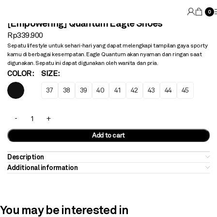
0
[Empowering] Quantum Eagle Shoes
Rp
339.900
Sepatu lifestyle untuk sehari-hari yang dapat melengkapi tampilan gaya sporty
kamu di berbagai kesempatan. Eagle Quantum akan nyaman dan ringan saat
digunakan. Sepatu ini dapat digunakan oleh wanita dan pria.
COLOR
SIZE
37
38
39
40
41
42
43
44
45
Add to cart
Description
Additional information
You may be interested in