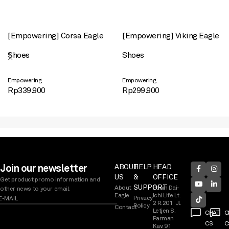
[Empowering] Corsa Eagle
[Empowering] Viking Eagle
Shoes
Shoes
Empowering
Empowering
Rp
339.900
Rp
299.900
Join our newsletter
ABOUT
HELP
HEAD
US
&
OFFICE
Get product promo information and
SUPPORT
About
Panin Dai-
other news to your email.
Eagle
Ichi Life Lt.
Privacy
2 R.201 Jl.
Policy
Contact
Letjen S.
CHAT
C
Parman
CS
C
Kav. 91