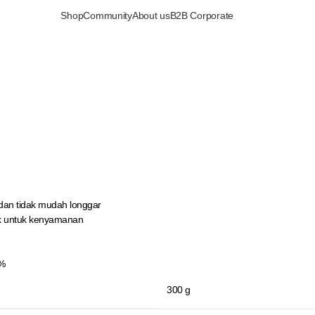
Shop
Community
About us
B2B Corporate
dan tidak mudah longgar
ik untuk kenyamanan
6%
300 g