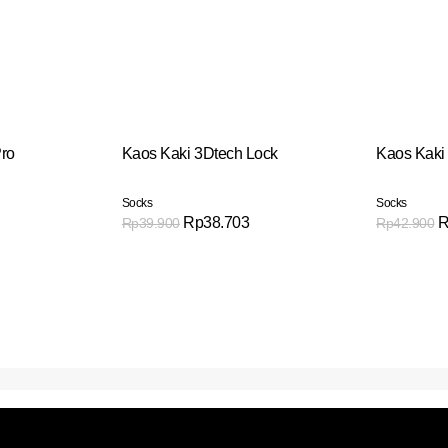
Pro
Kaos Kaki 3Dtech Lock
Kaos Kaki
Socks
Socks
Rp
38.703
R
Rp
39.900
Rp
42.900