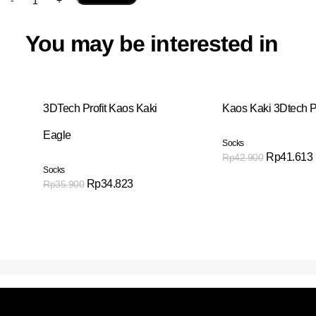
You may be interested in
3DTech Profit Kaos Kaki
Kaos Kaki 3Dtech 
Eagle
Socks
Rp
41.613
Rp
42.900
Socks
Rp
34.823
Rp
35.900