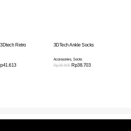
 3Dtech Retro
3DTech Ankle Socks
,
Accessories
Socks
p
41.613
Rp
38.703
Rp
39.900