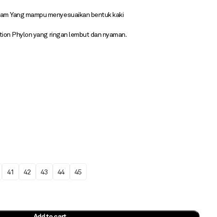
am Yang mampu menyesuaikan bentuk kaki
tion Phylon yang ringan lembut dan nyaman.
41
42
43
44
45
Add to cart