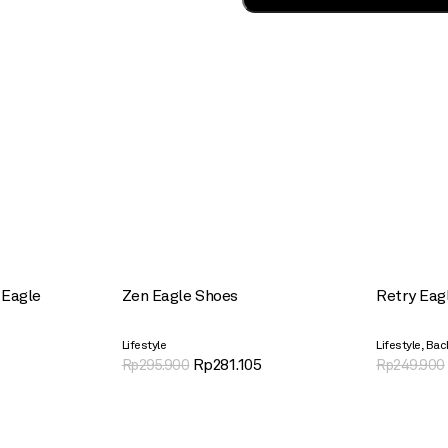
 Eagle
Zen Eagle Shoes
Retry Eag
,
Lifestyle
Lifestyle
Bac
Rp
281.105
Rp
295.900
Rp
249.900