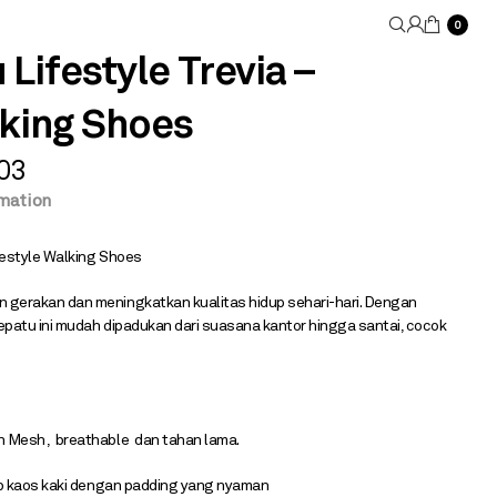
0
Lifestyle Trevia –
lking Shoes
03
rmation
ifestyle Walking Shoes
gerakan dan meningkatkan kualitas hidup sehari-hari. Dengan
sepatu ini mudah dipadukan dari suasana kantor hingga santai, cocok
 Mesh , breathable dan tahan lama.
ib kaos kaki dengan padding yang nyaman