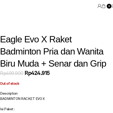
0
Eagle Evo X Raket
Badminton Pria dan Wanita
Biru Muda + Senar dan Grip
Rp
424.915
Rp
499.900
Out of stock
Description
BADMINTON RACKET EVO X
Isi Paket :