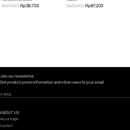
Rp
38.703
Rp
87.203
Rp
39.900
Rp
89.900
Join our newsletter
Get product promo information and other news to your email.
ABOUT US
About Eagle
Contact